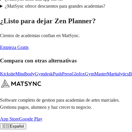
¿MatSync ofrece descuentos para grandes academias?
¿Listo para dejar Zen Planner?
Cientos de academias confian en MatSync.
Empieza Gratis
Compara con otras alternativas
Kicksite
Mindbody
Gymdesk
PushPress
Glofox
GymMaster
Martialytics
B
Software completo de gestion para academias de artes marciales.
Gestiona pagos, alumnos y haz crecer tu negocio.
App Store
Google Play
🇪🇸
Español