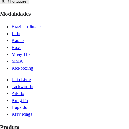
🇧🇷
Português
Modalidades
Brazilian Jiu-Jitsu
Judo
Karate
Boxe
Muay Thai
MMA
Kickboxing
Luta Livre
Taekwondo
Aikido
Kung Fu
Hapkido
Krav Maga
Produto