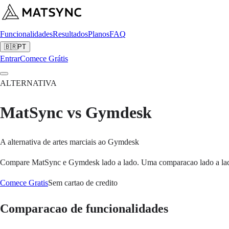
Funcionalidades
Resultados
Planos
FAQ
🇧🇷
PT
Entrar
Comece Grátis
ALTERNATIVA
MatSync vs Gymdesk
A alternativa de artes marciais ao Gymdesk
Compare MatSync e Gymdesk lado a lado. Uma comparacao lado a lado p
Comece Gratis
Sem cartao de credito
Comparacao de funcionalidades