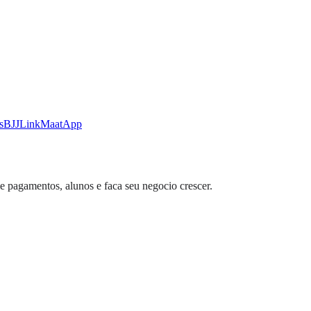
s
BJJLink
MaatApp
e pagamentos, alunos e faca seu negocio crescer.