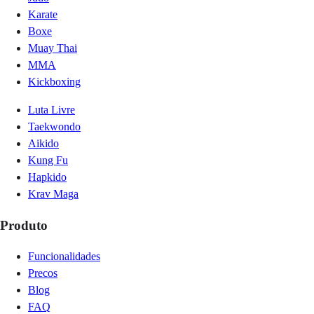
Karate
Boxe
Muay Thai
MMA
Kickboxing
Luta Livre
Taekwondo
Aikido
Kung Fu
Hapkido
Krav Maga
Produto
Funcionalidades
Precos
Blog
FAQ