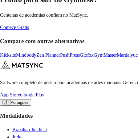
Centenas de academias confiam no MatSync.
Comece Gratis
Compare com outras alternativas
Kicksite
Mindbody
Zen Planner
PushPress
Glofox
GymMaster
Martialytic
Software completo de gestao para academias de artes marciais. Gerenci
App Store
Google Play
🇧🇷
Português
Modalidades
Brazilian Jiu-Jitsu
Judo